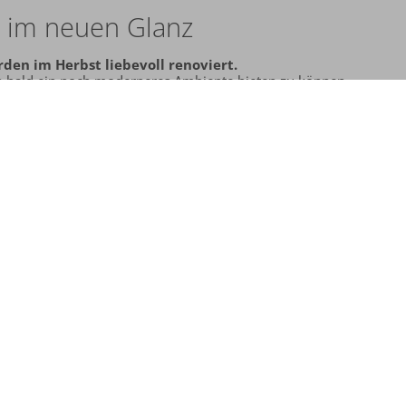
 im neuen Glanz
en im Herbst liebevoll renoviert.
n bald ein noch moderneres Ambiente bieten zu können.
hlen
Codes einlösen
ember
>
2026
Do
Fr
Sa
So
3
4
5
6
10
11
12
13
17
18
19
20