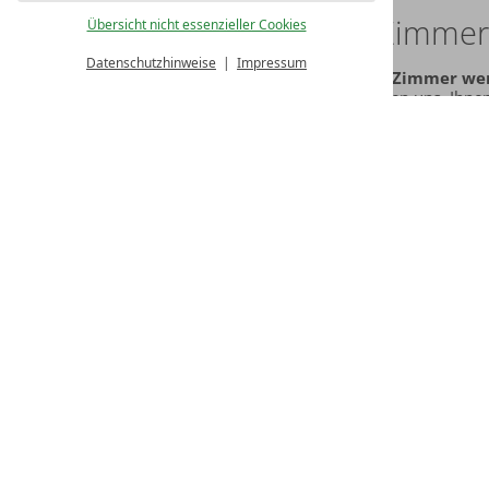
Ihr Zimmer
Übersicht nicht essenzieller Cookies
Datenschutzhinweise
Impressum
Unsere Zimmer werd
Wir freuen uns, Ihne
Bitte Anreisetag wä
November
Dez
<
2026
Mo
Di
Mi
Do
Fr
Sa
So
Mo
Di
Mi
1
1
2
2
3
4
5
6
7
8
7
8
9
9
10
11
12
13
14
15
14
15
16