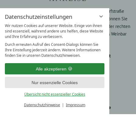
Sie nehmen die Einfahrt "F", immer entlang der Dorfstraße
Datenschutzeinstellungen
Richtung Zentrum. Die Sperre der Fußgängerzone können Sie
Wir nutzen Cookies auf unserer Website. Einige von ihnen
per Knopfdruck öffnen. Wir sind das zweite Haus auf der rechten
sind essenziell, während andere uns helfen, diese Website
Seite. Im Parterre unseres Hotels befindet sich Niki's Weinbar
und Ihre Erfahrung zu verbessern.
und Restaurant.
Durch erneuten Aufruf des Consent-Dialogs können Sie
Ihre Einstellung jederzeit ändern. Weitere Informationen
Österreichische Bundesbahnen
www.oebb.at
finden Sie in unseren Datenschutzhinweisen.
Flughafen Zürich
www.flughafen-zuerich.ch
Alle akzeptieren
Taxi Harry
www.harry.co.at
Nur essenzielle Cookies
Übersicht nicht essenzieller Cookies
Deutsche Bahn
www.bahn.de
Datenschutzhinweise
Impressum
Flughafen München
www.munich-airport.de
Taxi der Antoner
www.derantoner.at