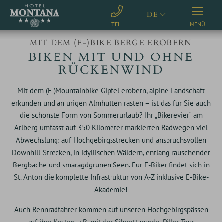
DE
BUCHEN
MENÜ
EN
MIT DEM (E-)BIKE BERGE EROBERN
BIKEN MIT UND OHNE
RÜCKENWIND
Mit dem (E-)Mountainbike Gipfel erobern, alpine Landschaft
erkunden und an urigen Almhütten rasten – ist das für Sie auch
die schönste Form von Sommerurlaub? Ihr „Bikerevier“ am
Arlberg umfasst auf 350 Kilometer markierten Radwegen viel
Abwechslung: auf Hochgebirgsstrecken und anspruchsvollen
Downhill-Strecken, in idyllischen Wäldern, entlang rauschender
Bergbäche und smaragdgrünen Seen. Für E-Biker findet sich in
St. Anton die komplette Infrastruktur von A-Z inklusive E-Bike-
Akademie!
Auch Rennradfahrer kommen auf unseren Hochgebirgspässen
auf ihre Kosten, z.B. mit der Silvrettarunde, Piller Tour,